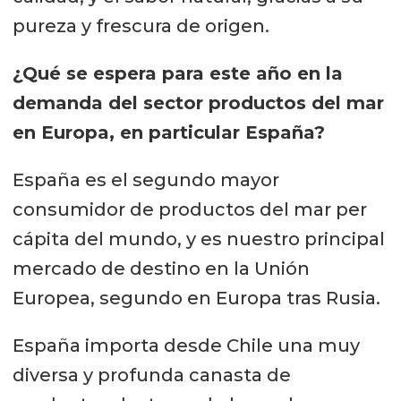
una encuesta de parte de las
pureza y frescura de origen.
empresas en relación a la
¿Qué se espera para este año en la
experiencia en la feria. A nivel
demanda del sector productos del mar
cualitativo e informal, hemos
en Europa, en particular España?
recibido muy buen
feedback
de los
expositores chilenos sobre las
España es el segundo mayor
perspectivas de cierre de negocio
consumidor de productos del mar per
que se generaron, ya sea con
cápita del mundo, y es nuestro principal
contactos existentes como nuevos”,
mercado de destino en la Unión
destacó el ejecutivo de ProChile.
Europea, segundo en Europa tras Rusia.
España importa desde Chile una muy
diversa y profunda canasta de