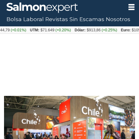
Bolsa Laboral
Revistas
Sin Escamas
Nosotros
0.01%)
UTM:
$71.649
(+0.20%)
Dólar:
$913,86
(+0.25%)
Euro:
$1053,08
(-0