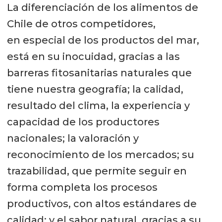
La diferenciación de los alimentos de
prensa como
newsletter,
campañas
Chile de otros competidores,
de
mailing
y RRSS. “Enfatizamos en
en especial de los productos del mar,
presencia de la oferta exportable
está en su inocuidad, gracias a las
chilena, haciendo mucho hincapié
barreras fitosanitarias naturales que
en el compromiso de la industria y
tiene nuestra geografía; la calidad,
de las autoridades con las mejores
resultado del clima, la experiencia y
prácticas en aspectos de
capacidad de los productores
sostenibilidad. En la mayoría de los
nacionales; la valoración y
stand se exhibieron las
reconocimiento de los mercados; su
certificaciones con que cuenta cada
trazabilidad, que permite seguir en
empresa como parte de los
forma completa los procesos
atributos de la industria”.
productivos, con altos estándares de
“Esperamos recibir prontamente
calidad; y el sabor natural, gracias a su