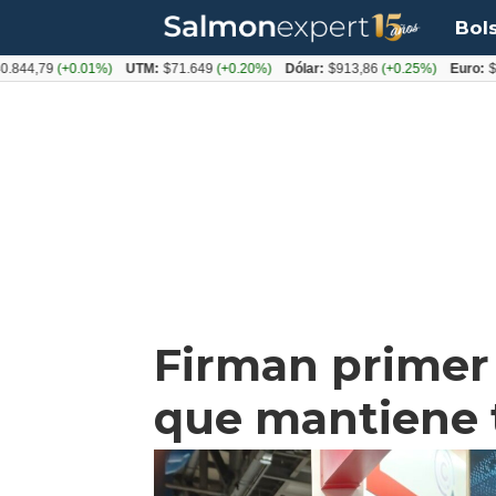
Bol
(+0.01%)
UTM:
$71.649
(+0.20%)
Dólar:
$913,86
(+0.25%)
Euro:
$1053,08
Firman primer 
que mantiene t