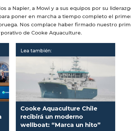
 a Napier, a Mowi y a sus equipos por su liderazgo 
 para poner en marcha a tiempo completo el primer
oruega. Nos complace haber firmado nuestro prim
rporativo de Cooke Aquaculture.
Lea también:
Cooke Aquaculture Chile
a
recibirá un moderno
wellboat: “Marca un hito”