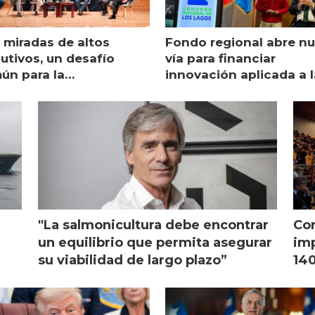
 miradas de altos
Fondo regional abre n
utivos, un desafío
vía para financiar
ún para la
innovación aplicada a l
monicultura chilena
salmonicultura
"La salmonicultura debe encontrar
Con
l
un equilibrio que permita asegurar
imp
su viabilidad de largo plazo”
140