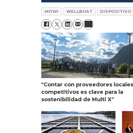
chilena para crecer
MOWI
WELLBOAT
DISPOSITIVO
"Contar con proveedores locale
competitivos es clave para la
sostenibilidad de Multi X"