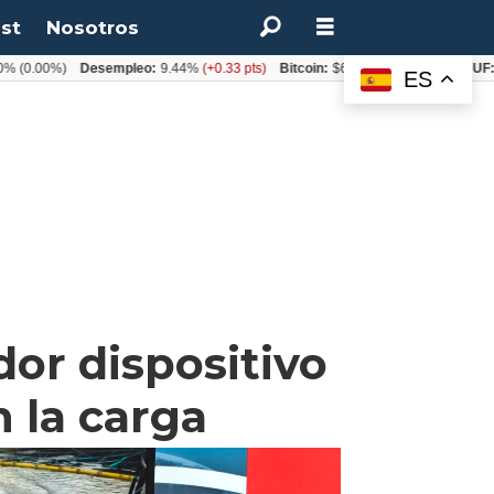
st
Nosotros
%)
Desempleo:
9.44%
(+0.33 pts)
Bitcoin:
$64.600,08
(+2.93%)
UF:
$40.844
ES
or dispositivo
 la carga