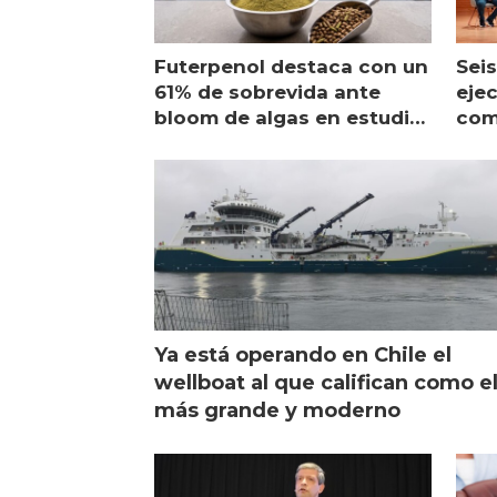
Futerpenol destaca con un
Seis
61% de sobrevida ante
ejec
bloom de algas en estudio
com
de campo
sal
Ya está operando en Chile el
wellboat al que califican como e
más grande y moderno