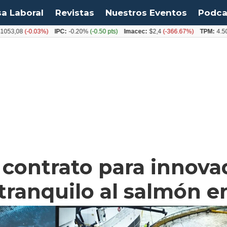
sa Laboral
Revistas
Nuestros Eventos
Podca
(-0.03%)
IPC:
-0.20%
(-0.50 pts)
Imacec:
$2,4
(-366.67%)
TPM:
4.50%
(0.00
contrato para innovad
ranquilo al salmón en