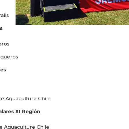
alis
es
eros
squeros
res
ke Aquaculture Chile
alares XI Región
ke Aquaculture Chile