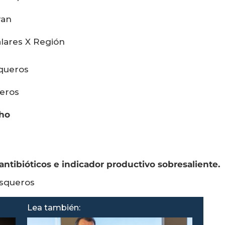
ran
alares X Región
squeros
ueros
oho
ntibióticos e indicador productivo sobresaliente.
isqueros
Lea también: