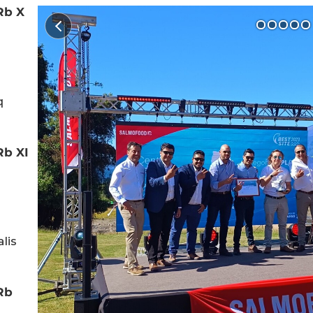
Rb X
q
Rb XI
lis
Rb