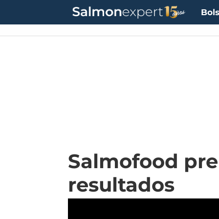
Bols
Salmofood prem
resultados