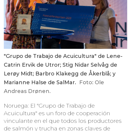
"Grupo de Trabajo de Acuicultura" de Lene-
Catrin Ervik de Utror; Stig Nidar Selvåg de
Lerøy Midt; Barbro Klakegg de Åkerblå; y
Marianne Halse de SalMar.
Foto: Ole
Andreas Drønen.
Noruega: El "Grupo de Trabajo de
Acuicultura" es un foro de cooperación
vinculante en el que todos los productores
de salmón y trucha en zonas claves de