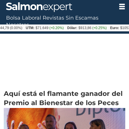
Bolsa Laboral
Revistas
Sin Escamas
Nosotros
0.00%)
UTM:
$71.649
(+0.20%)
Dólar:
$913,86
(+0.25%)
Euro:
$1053,08
(-
Aquí está el flamante ganador del
Premio al Bienestar de los Peces