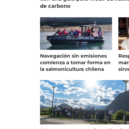
de carbono
Navegación sin emisiones
Res
comienza a tomar forma en
marí
la salmonicultura chilena
sirv
entr