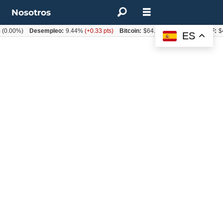
t
Nosotros
0%)
Desempleo:
9.44%
(+0.33 pts)
Bitcoin:
$64.600,08
(+2.93%)
UF:
$40.84
ES