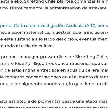
sta a ello, Skretting Chile plantea comenzar la e
tico. Históricamente, la administración de astaxant
or el Centro de Investigación Acuícola (ARC, por s
 modelación matemática, muestran que la inclusión
e esta sustancia a lo largo del ciclo y, eventualme
 todo el ciclo de cultivo.
 product manager grower diets de Skretting Chile,
 entre los 37 y 115g, a tres concentraciones que var
n de astaxantina entregada en agua dulce, era ma
 de menores concentraciones en el alimento durant
nor uso de pigmento ponderado, lo que tiene un ef
e esta estrategia de pigmentar desde una etapa má
s distintas partes del músculo, otorgando mejore