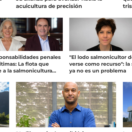
acuicultura de precisión
tri
ponsabilidades penales
"El lodo salmonicultor 
timas: La flota que
verse como recurso": la 
e a la salmonicultura
ya no es un problema
ega su visión