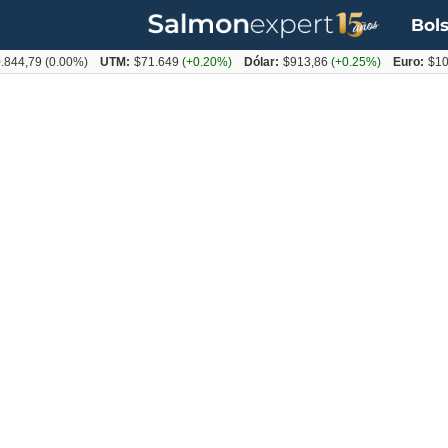
Bols
79
(0.00%)
UTM:
$71.649
(+0.20%)
Dólar:
$913,86
(+0.25%)
Euro:
$1053,0