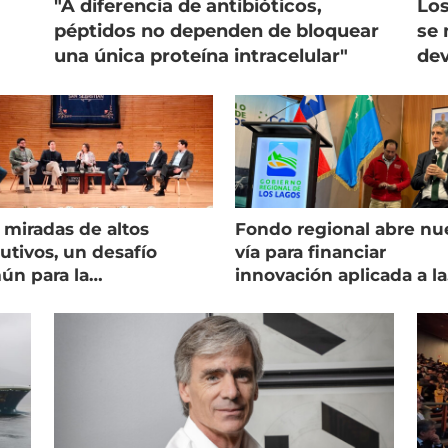
"A diferencia de antibióticos,
Los
péptidos no dependen de bloquear
se 
una única proteína intracelular"
dev
 miradas de altos
Fondo regional abre nu
utivos, un desafío
vía para financiar
ún para la
innovación aplicada a la
onicultura chilena
salmonicultura