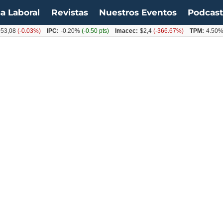
a Laboral
Revistas
Nuestros Eventos
Podcas
8
(-0.03%)
IPC:
-0.20%
(-0.50 pts)
Imacec:
$2,4
(-366.67%)
TPM:
4.50%
(0.0