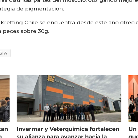
rategia de pigmentación.
retting Chile se encuentra desde este año ofrecie
ra peces sobre 30g.
GÍA
tan
Invermar y Veterquimica fortalecen
Un 
a
su alianza para avanzar hacia la
que