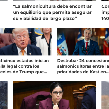
"La salmonicultura debe encontrar
Con
un equilibrio que permita asegurar
imp
su viabilidad de largo plazo”
140
ticinco estados inician
Destrabar 24 concesion
lla legal contra los
salmonicultoras entre l
nceles de Trump que
prioridades de Kast en
pean al salmón
Magallanes