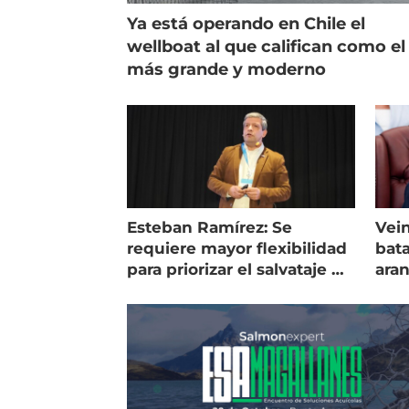
Ya está operando en Chile el
wellboat al que califican como el
más grande y moderno
Esteban Ramírez: Se
Vein
requiere mayor flexibilidad
bata
para priorizar el salvataje de
ara
peces
gol