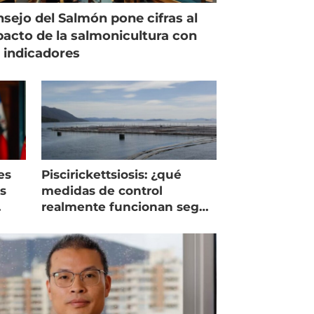
sejo del Salmón pone cifras al
acto de la salmonicultura con
 indicadores
es
Piscirickettsiosis: ¿qué
as
medidas de control
realmente funcionan según
expertos chilenos?