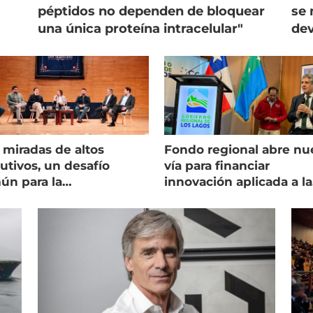
péptidos no dependen de bloquear
se 
una única proteína intracelular"
dev
 miradas de altos
Fondo regional abre nu
utivos, un desafío
vía para financiar
ún para la
innovación aplicada a la
onicultura chilena
salmonicultura