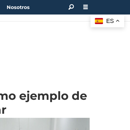
t
Nosotros
ES
mo ejemplo de
r