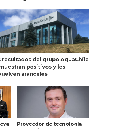
operaciones de Mowi en
Escocia
 resultados del grupo AquaChile
muestran positivos y les
uelven aranceles
ueva
Proveedor de tecnología