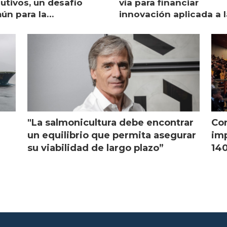
utivos, un desafío
vía para financiar
ún para la
innovación aplicada a l
monicultura chilena
salmonicultura
"La salmonicultura debe encontrar
Con
l
un equilibrio que permita asegurar
imp
su viabilidad de largo plazo”
140