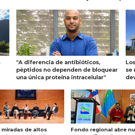
monicultura entrega su
ón
s
"A diferencia de antibióticos,
Los
péptidos no dependen de bloquear
se 
una única proteína intracelular"
dev
 miradas de altos
Fondo regional abre n