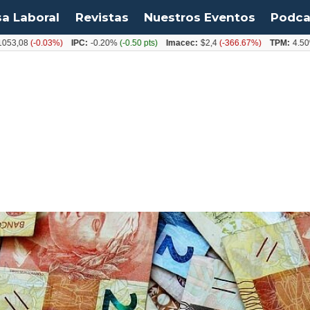
sa Laboral
Revistas
Nuestros Eventos
Podca
8
(-0.03%)
IPC:
-0.20%
(-0.50 pts)
Imacec:
$2,4
(-366.67%)
TPM:
4.50%
(0.0