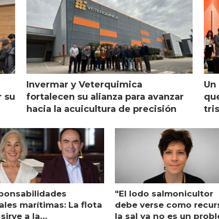
Invermar y Veterquimica
Un 
r su
fortalecen su alianza para avanzar
que
hacia la acuicultura de precisión
tri
ponsabilidades
"El lodo salmonicultor
les marítimas: La flota
debe verse como recur
sirve a la
la sal ya no es un prob