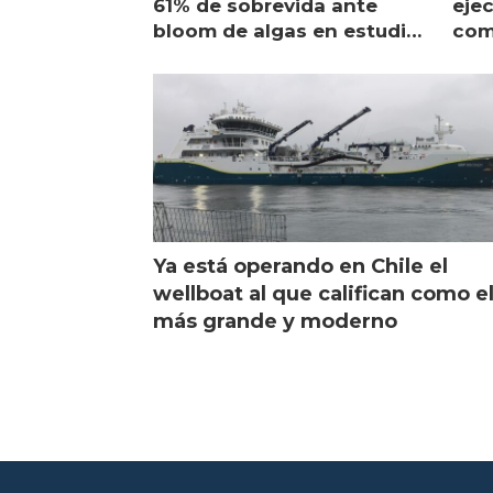
61% de sobrevida ante
ejec
bloom de algas en estudio
com
de campo
sal
Ya está operando en Chile el
wellboat al que califican como e
más grande y moderno