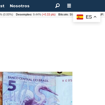
st
Nosotros
0%)
Desempleo:
9.44%
(+0.33 pts)
Bitcoin:
$64.600,08
(+2.93%)
UF:
$40.8
ES