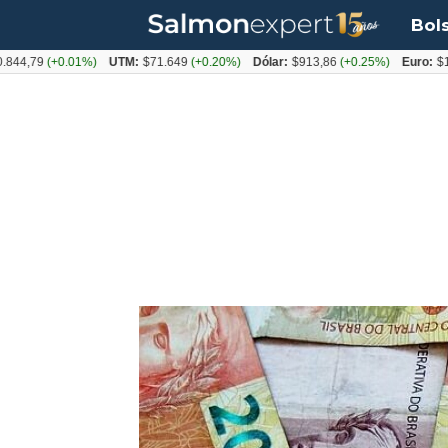
Bol
79
(+0.01%)
UTM:
$71.649
(+0.20%)
Dólar:
$913,86
(+0.25%)
Euro:
$1053,0