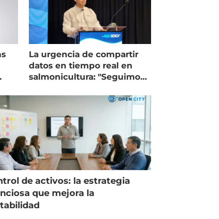
ms
La urgencia de compartir
datos en tiempo real en
salmonicultura: "Seguimos
trabajando como islas"
trol de activos: la estrategia
enciosa que mejora la
tabilidad