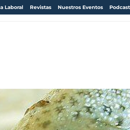
a Laboral
Revistas
Nuestros Eventos
Podcas
uro:
$1054,01
(-0.99%)
IPC:
-0.20%
(-0.50 pts)
Imacec:
$2,4
(-366.67%)
TP