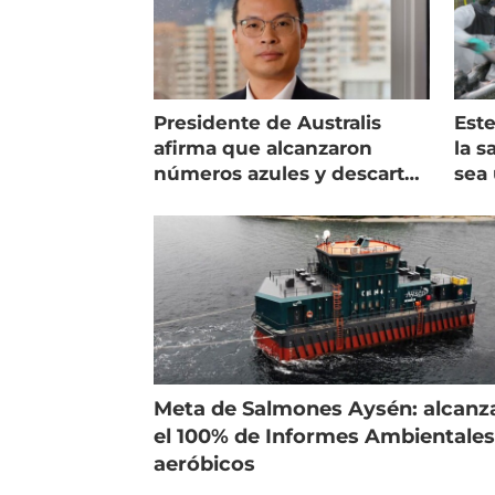
Presidente de Australis
Este
afirma que alcanzaron
la s
números azules y descarta
sea 
vender la empresa
más
Meta de Salmones Aysén: alcanz
el 100% de Informes Ambientale
aeróbicos