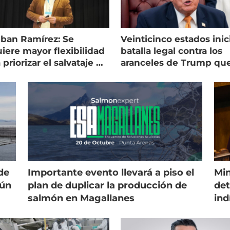
eban Ramírez: Se
Veinticinco estados inic
iere mayor flexibilidad
batalla legal contra los
 priorizar el salvataje de
aranceles de Trump qu
es
golpean al salmón
de
Importante evento llevará a piso el
Min
gún
plan de duplicar la producción de
det
salmón en Magallanes
ind