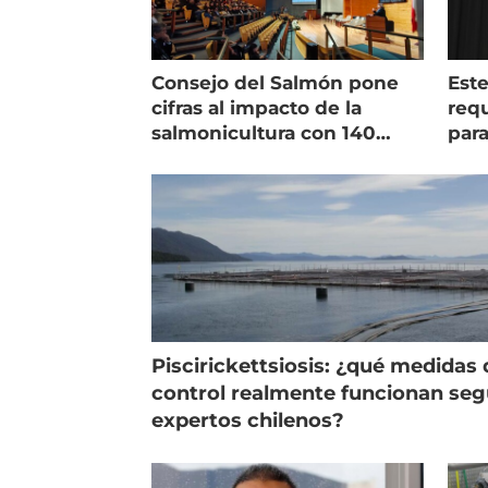
Consejo del Salmón pone
Est
cifras al impacto de la
requ
salmonicultura con 140
para
indicadores
pec
Piscirickettsiosis: ¿qué medidas 
control realmente funcionan se
expertos chilenos?