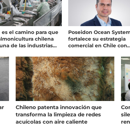
 es el camino para que
Poseidon Ocean Syste
almonicultura chilena
fortalece su estrategia
una de las industrias
comercial en Chile con
 seguras
nuevo gerente
ar
Chileno patenta innovación que
Con
s
transforma la limpieza de redes
sil
acuícolas con aire caliente
ren