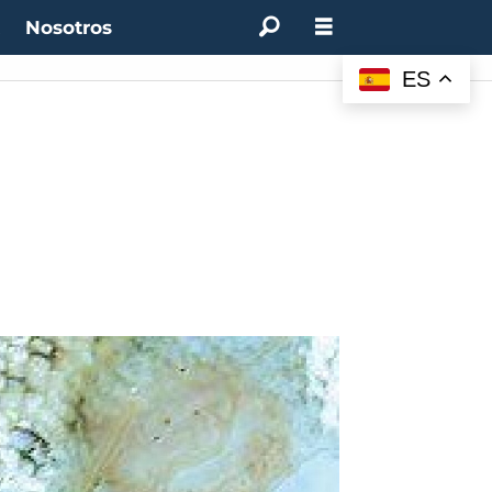
t
Nosotros
M:
4.50%
(0.00%)
Desempleo:
9.44%
(+0.33 pts)
Bitcoin:
$62.760,11
(-1.74%)
ES