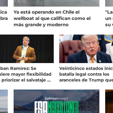
ica
Ya está operando en Chile el
"La
mbra
wellboat al que califican como el
un 
más grande y moderno
su 
eban Ramírez: Se
Veinticinco estados inic
iere mayor flexibilidad
batalla legal contra los
 priorizar el salvataje de
aranceles de Trump qu
es
golpean al salmón