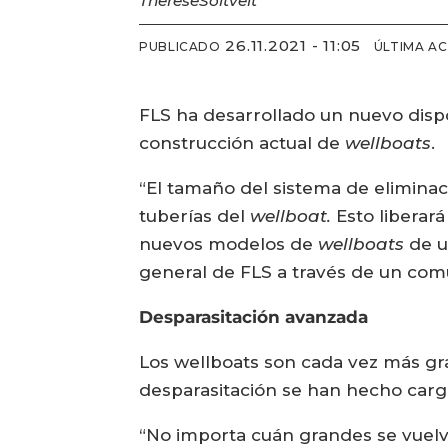
Therese
Soltveit
26.11.2021 - 11:05
PUBLICADO
ÚLTIMA A
FLS ha desarrollado un nuevo dispo
construcción actual de
wellboats
.
“El tamaño del sistema de eliminac
tuberías del
wellboat.
Esto liberar
nuevos modelos de
wellboats
de u
general de FLS a través de un com
Desparasitación avanzada
Los wellboats son cada vez más gra
desparasitación se han hecho carg
“No importa cuán grandes se vuelvan