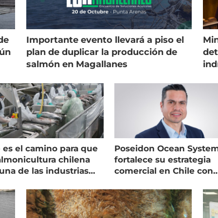
de
Importante evento llevará a piso el
Min
gún
plan de duplicar la producción de
det
salmón en Magallanes
ind
 es el camino para que
Poseidon Ocean Syste
almonicultura chilena
fortalece su estrategia
una de las industrias
comercial en Chile con
 seguras
nuevo gerente