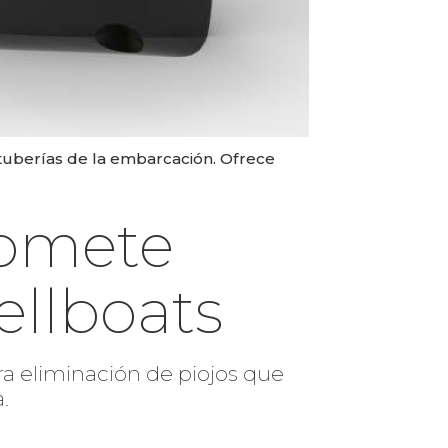
 tuberías de la embarcación. Ofrece
romete
ellboats
ra eliminación de piojos que
.