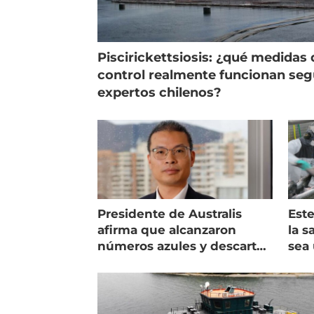
Piscirickettsiosis: ¿qué medidas 
control realmente funcionan se
expertos chilenos?
Presidente de Australis
Este
afirma que alcanzaron
la s
números azules y descarta
sea 
vender la empresa
más