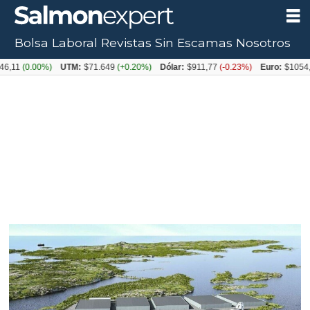
Bolsa Laboral
Revistas
Sin Escamas
Nosotros
Tag:
UTM:
$71.649
(+0.20%)
Dólar:
$911,77
(-0.23%)
Euro:
$1054,31
(+0.12%)
pez