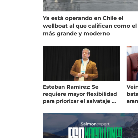
Ya está operando en Chile el
wellboat al que califican como el
más grande y moderno
Esteban Ramírez: Se
Vein
requiere mayor flexibilidad
bata
para priorizar el salvataje de
ara
peces
gol