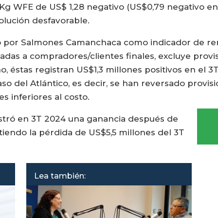
Kg WFE de US$ 1,28 negativo (US$0,79 negativo en 3
volución desfavorable.
do por Salmones Camanchaca como indicador de ren
as a compradores/clientes finales, excluye provis
o, éstas registran US$1,3 millones positivos en el 3
caso del Atlántico, es decir, se han reversado prov
s inferiores al costo.
istró en 3T 2024 una ganancia después de
tiendo la pérdida de US$5,5 millones del 3T
Lea también: