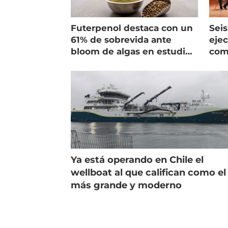
Futerpenol destaca con un
Seis
61% de sobrevida ante
ejec
bloom de algas en estudio
com
de campo
salm
Ya está operando en Chile el
wellboat al que califican como el
más grande y moderno