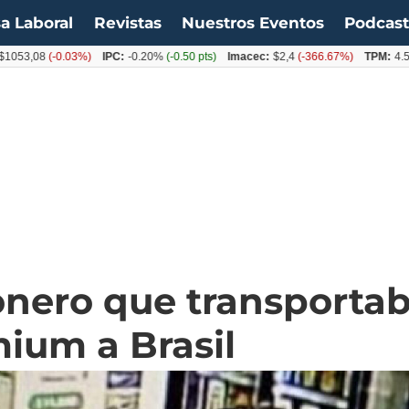
a Laboral
Revistas
Nuestros Eventos
Podcas
,08
(-0.03%)
IPC:
-0.20%
(-0.50 pts)
Imacec:
$2,4
(-366.67%)
TPM:
4.50%
(0
nero que transportab
ium a Brasil