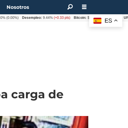
t
Nosotros
.00%)
Desempleo:
9.44%
(+0.33 pts)
Bitcoin:
$64.600,08
(+2.93%)
UF:
$40.
ES
a carga de