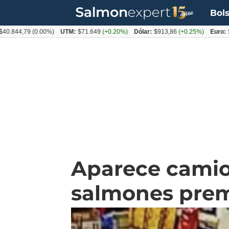
Bols
4,79
(0.00%)
UTM:
$71.649
(+0.20%)
Dólar:
$913,86
(+0.25%)
Euro:
$1053
Aparece camio
salmones prem