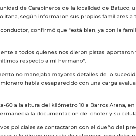
a unidad de Carabineros de la localidad de Batuco
olitana, según informaron sus propios familiares a
nductor, confirmó que "está bien, ya con la famili
te a todos quienes nos dieron pistas, aportaron 
itimos respecto a mi hermano".
mento no manejaba mayores detalles de lo sucedid
camionero había desaparecido con una carga avalu
a-60 a la altura del kilómetro 10 a Barros Arana, e
permanecía la documentación del chofer y su celula
ivos policiales se contactaron con el dueño del pre
sos y le dieron una caja de salmones para dejar el