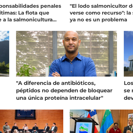
ponsabilidades penales
"El lodo salmonicultor 
timas: La flota que
verse como recurso": la 
e a la salmonicultura
ya no es un problema
ega su visión
"A diferencia de antibióticos,
Los
péptidos no dependen de bloquear
se 
una única proteína intracelular"
dev