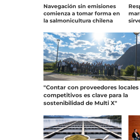
Navegación sin emisiones
Res
comienza a tomar forma en
marí
la salmonicultura chilena
sirv
entr
"Contar con proveedores locales
competitivos es clave para la
sostenibilidad de Multi X"