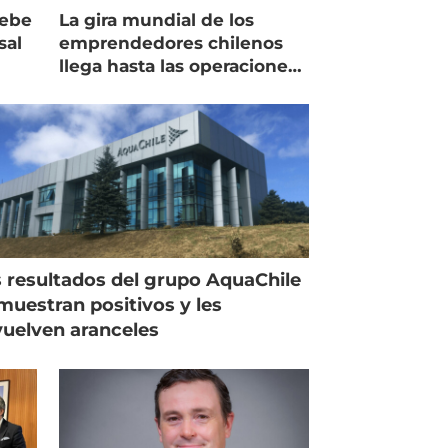
debe
La gira mundial de los
sal
emprendedores chilenos
llega hasta las operaciones
de Mowi en Escocia
 resultados del grupo AquaChile
muestran positivos y les
uelven aranceles