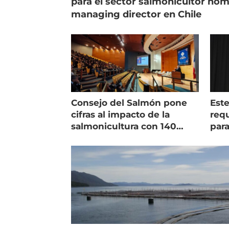
para el sector salmonicultor no
managing director en Chile
Consejo del Salmón pone
Est
cifras al impacto de la
requ
salmonicultura con 140
para
indicadores
pec