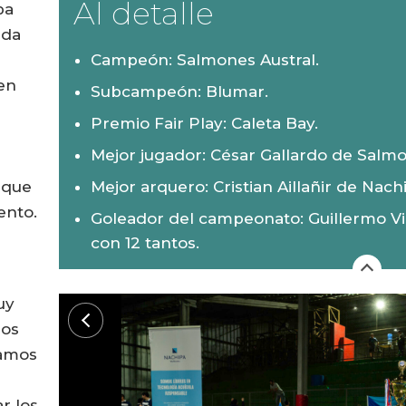
Al detalle
pa
ida
Campeón: Salmones Austral.
 en
Subcampeón: Blumar.
Premio Fair Play: Caleta Bay.
Mejor jugador: César Gallardo de Salmo
 que
Mejor arquero: Cristian Aillañir de Nach
ento.
Goleador del campeonato: Guillermo Vi
con 12 tantos.
uy
ros
íamos
r los