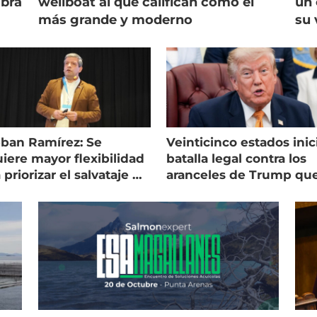
mbra
wellboat al que califican como el
un 
más grande y moderno
su 
eban Ramírez: Se
Veinticinco estados inic
iere mayor flexibilidad
batalla legal contra los
 priorizar el salvataje de
aranceles de Trump qu
es
golpean al salmón