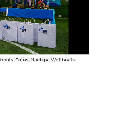
oats. Fotos: Nachipa Wellboats.
Primer Campeon