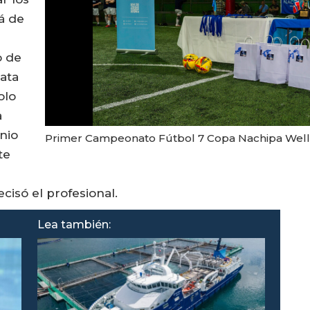
á de
o de
ata
olo
a
nio
Primer Campeonato Fútbol 7 Copa Nachipa Wellb
te
isó el profesional.
Lea también: