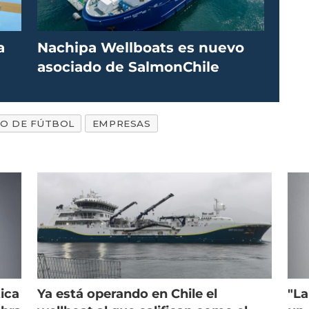
a
Nachipa Wellboats es nuevo
asociado de SalmonChile
O DE FÚTBOL
EMPRESAS
ica
Ya está operando en Chile el
"La