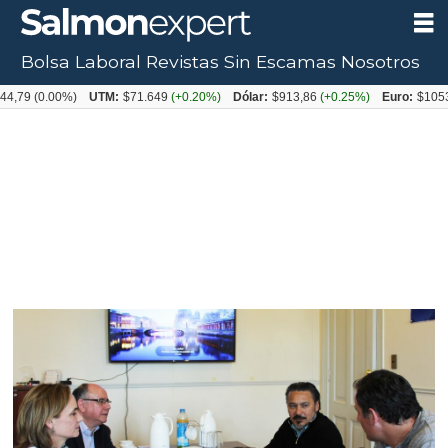
Bolsa Laboral
Revistas
Sin Escamas
Nosotros
0.00%)
UTM:
$71.649
(+0.20%)
Dólar:
$913,86
(+0.25%)
Euro:
$1053,08
(-0