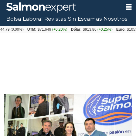
Bolsa Laboral
Revistas
Sin Escamas
Nosotros
(0.00%)
UTM:
$71.649
(+0.20%)
Dólar:
$913,86
(+0.25%)
Euro:
$1053,08
(-