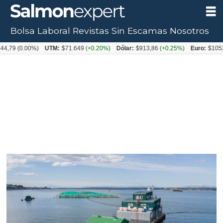
Bolsa Laboral
Revistas
Sin Escamas
Nosotros
.00%)
UTM:
$71.649
(+0.20%)
Dólar:
$913,86
(+0.25%)
Euro:
$1053,08
(-0