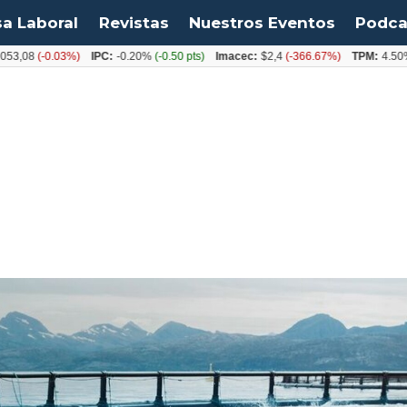
sa Laboral
Revistas
Nuestros Eventos
Podca
08
(-0.03%)
IPC:
-0.20%
(-0.50 pts)
Imacec:
$2,4
(-366.67%)
TPM:
4.50%
(0.