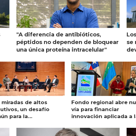
s
"A diferencia de antibióticos,
Los
péptidos no dependen de bloquear
se 
una única proteína intracelular"
dev
 miradas de altos
Fondo regional abre n
utivos, un desafío
vía para financiar
ún para la
innovación aplicada a l
monicultura chilena
salmonicultura