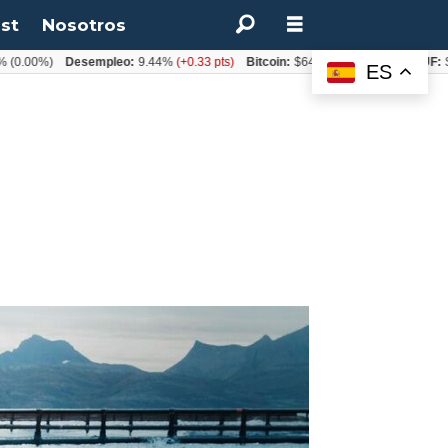
st
Nosotros
00%)
Desempleo:
9.44%
(+0.33 pts)
Bitcoin:
$64.600,08
(+2.93%)
UF:
$40.8
ES