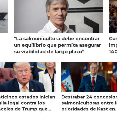
"La salmonicultura debe encontrar
Con
l
un equilibrio que permita asegurar
imp
su viabilidad de largo plazo”
140
nticinco estados inician
Destrabar 24 concesio
lla legal contra los
salmonicultoras entre l
nceles de Trump que
prioridades de Kast en
pean al salmón
Magallanes