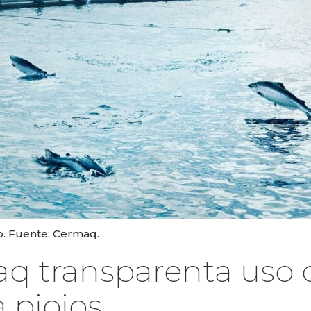
o. Fuente: Cermaq.
aq transparenta uso d
 piojos