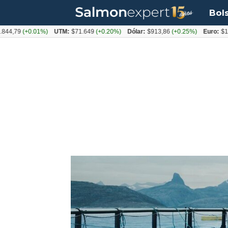
Bol
79
(+0.01%)
UTM:
$71.649
(+0.20%)
Dólar:
$913,86
(+0.25%)
Euro:
$1053,