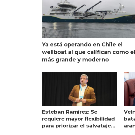
Ya está operando en Chile el
wellboat al que califican como e
más grande y moderno
Esteban Ramírez: Se
Vei
requiere mayor flexibilidad
bata
para priorizar el salvataje
ara
de peces
gol