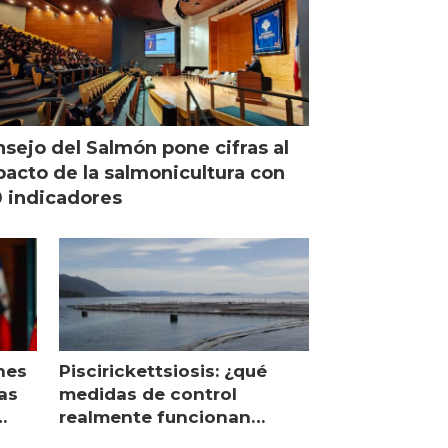
sejo del Salmón pone cifras al
acto de la salmonicultura con
 indicadores
nes
Piscirickettsiosis: ¿qué
as
medidas de control
realmente funcionan
según expertos chilenos?