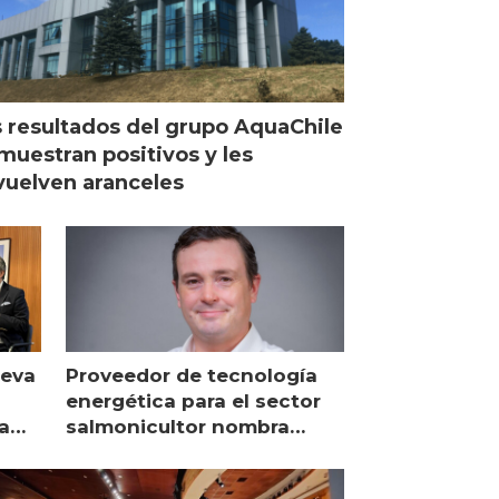
 resultados del grupo AquaChile
muestran positivos y les
uelven aranceles
ueva
Proveedor de tecnología
energética para el sector
a
salmonicultor nombra
managing director en Chile