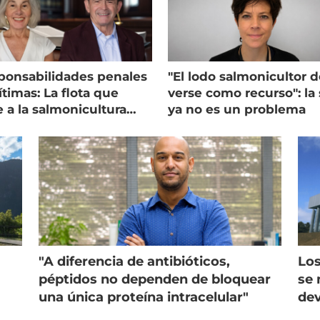
ponsabilidades penales
"El lodo salmonicultor 
timas: La flota que
verse como recurso": la 
e a la salmonicultura
ya no es un problema
ega su visión
"A diferencia de antibióticos,
Los
péptidos no dependen de bloquear
se 
una única proteína intracelular"
dev