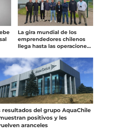
debe
La gira mundial de los
sal
emprendedores chilenos
llega hasta las operaciones
de Mowi en Escocia
 resultados del grupo AquaChile
muestran positivos y les
uelven aranceles