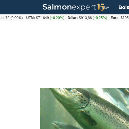
Bols
0.00%)
UTM:
$71.649
(+0.20%)
Dólar:
$913,86
(+0.25%)
Euro:
$1053,08
(-0