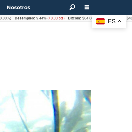
t
Nosotros
Desempleo:
9.44%
(+0.33 pts)
Bitcoin:
$64.600,08
(+2.93%)
UF:
$40.844,7
ES