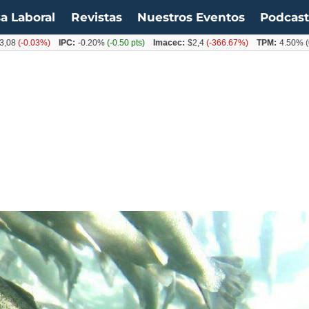
a Laboral
Revistas
Nuestros Eventos
Podcas
.03%)
IPC:
-0.20%
(-0.50 pts)
Imacec:
$2,4
(-366.67%)
TPM:
4.50%
(0.00%)