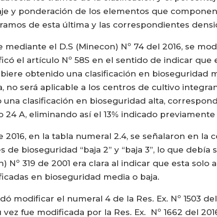
taje y ponderación de los elementos que componen l
ramos de esta última y las correspondientes densi
e mediante el D.S (Minecon) Nº 74 del 2016, se modi
ficó el artículo Nº 58S en el sentido de indicar que
ere obtenido una clasificación en bioseguridad me
, no será aplicable a los centros de cultivo integr
una clasificación en bioseguridad alta, correspon
lo 24 A, eliminando así el 13% indicado previamente
e 2016, en la tabla numeral 2.4, se señalaron en la
s de bioseguridad “baja 2” y “baja 3”, lo que debía
n) Nº 319 de 2001 era clara al indicar que esta sol
ficadas en bioseguridad media o baja.
 modificar el numeral 4 de la Res. Ex. Nº 1503 del 
su vez fue modificada por la Res. Ex. Nº 1662 del 20