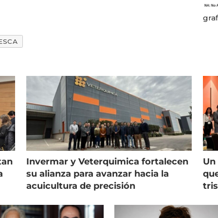
graf
ESCA
tan
Invermar y Veterquimica fortalecen
Un 
a
su alianza para avanzar hacia la
que
acuicultura de precisión
tri