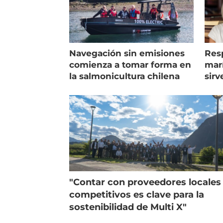
Navegación sin emisiones
Res
comienza a tomar forma en
marí
la salmonicultura chilena
sirv
entr
"Contar con proveedores locales
competitivos es clave para la
sostenibilidad de Multi X"