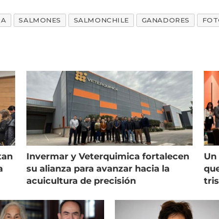
RA
SALMONES
SALMONCHILE
GANADORES
FOT
tan
Invermar y Veterquimica fortalecen
Un 
a
su alianza para avanzar hacia la
que
acuicultura de precisión
tri