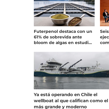
Futerpenol destaca con un
Seis
61% de sobrevida ante
ejec
bloom de algas en estudio
com
de campo
salm
Ya está operando en Chile el
wellboat al que califican como el
más grande y moderno