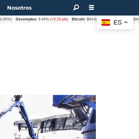
t
Nosotros
)
Desempleo:
9.44%
(+0.33 pts)
Bitcoin:
$64.600,08
(+2.93%)
UF:
$40.844,
ES