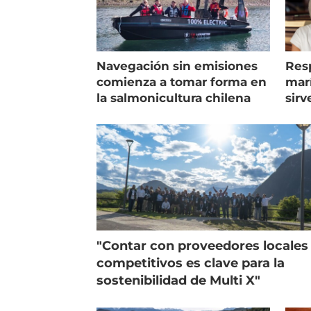
Navegación sin emisiones
Res
comienza a tomar forma en
marí
la salmonicultura chilena
sirv
entr
"Contar con proveedores locales
competitivos es clave para la
sostenibilidad de Multi X"