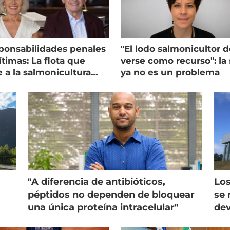
ponsabilidades penales
"El lodo salmonicultor 
timas: La flota que
verse como recurso": la 
e a la salmonicultura
ya no es un problema
ega su visión
"A diferencia de antibióticos,
Los
péptidos no dependen de bloquear
se 
una única proteína intracelular"
dev