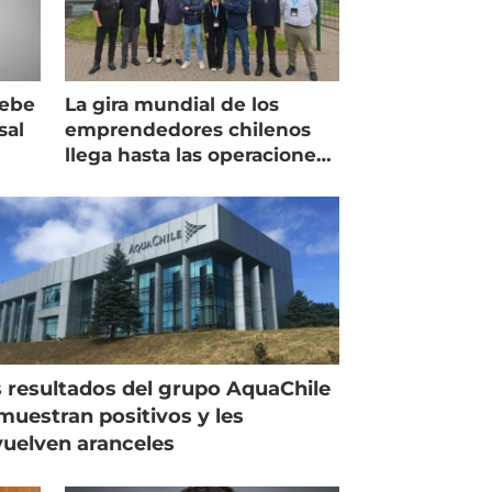
debe
La gira mundial de los
sal
emprendedores chilenos
llega hasta las operaciones
de Mowi en Escocia
 resultados del grupo AquaChile
muestran positivos y les
uelven aranceles