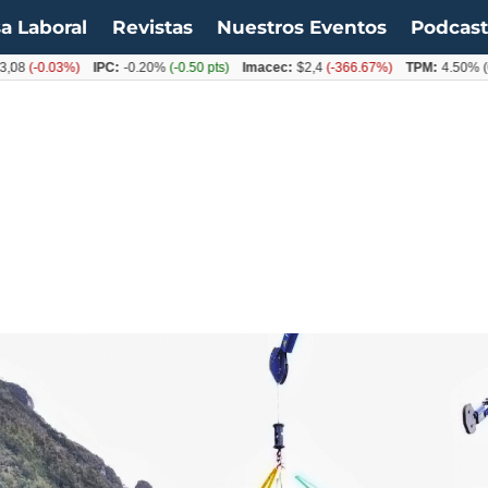
a Laboral
Revistas
Nuestros Eventos
Podcas
-0.03%)
IPC:
-0.20%
(-0.50 pts)
Imacec:
$2,4
(-366.67%)
TPM:
4.50%
(0.00%