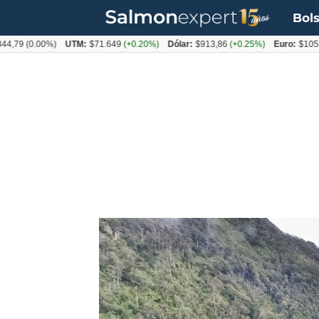
Bols
9
(0.00%)
UTM:
$71.649
(+0.20%)
Dólar:
$913,86
(+0.25%)
Euro:
$1053,08
(