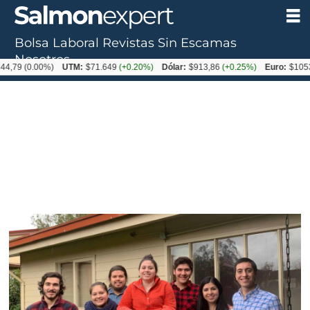
Bolsa Laboral
Revistas
Sin Escamas
Nosotros
0.00%)
UTM:
$71.649
(+0.20%)
Dólar:
$913,86
(+0.25%)
Euro:
$1053,08
(-