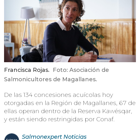
Francisca Rojas.
Foto: Asociación de
Salmonicultores de Magallanes.
De las 134 concesiones acuícolas hoy
otorgadas en la Región de Magallanes, 67 de
ellas operan dentro de la Reserva Kawésqar,
y están siendo restringidas por Conaf.
Salmonexpert
Noticias