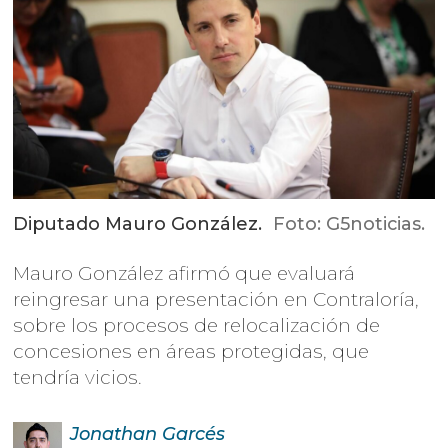
Diputado Mauro González.
Foto: G5noticias.
Mauro González afirmó que evaluará
reingresar una presentación en Contraloría,
sobre los procesos de relocalización de
concesiones en áreas protegidas, que
tendría vicios.
Jonathan
Garcés