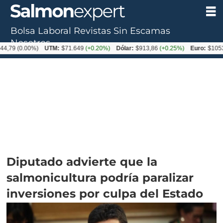
Bolsa Laboral
Revistas
Sin Escamas
Nosotros
0.00%)
UTM:
$71.649
(+0.20%)
Dólar:
$913,86
(+0.25%)
Euro:
$1053,08
(-0
Diputado advierte que la
salmonicultura podría paralizar
inversiones por culpa del Estado