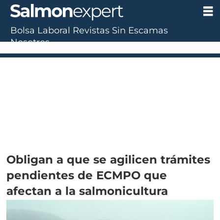
Bolsa Laboral
Revistas
Sin Escamas
Nosotros
UF:
$40.844,79
(+0.01%)
UTM:
$71.649
(+0.20%)
Dólar:
$911,58
(-0.31%)
E
Obligan a que se agilicen trámites
pendientes de ECMPO que
afectan a la salmonicultura