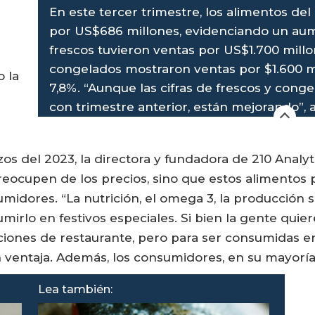
En este tercer trimestre, los alimentos d
por US$686 millones, evidenciando un aume
frescos tuvieron ventas por US$1.700 millon
congelados mostraron ventas por $1.600 m
o la
7,8%. “Aunque las cifras de frescos y conge
con trimestre anterior, están mejorando”,
s del 2023, la directora y fundadora de 210 Analyt
reocupen de los precios, sino que estos alimentos
midores. “La nutrición, el omega 3, la producción su
irlo en festivos especiales. Si bien la gente quiere 
iones de restaurante, pero para ser consumidas en
 ventaja. Además, los consumidores, en su mayorí
Lea también: