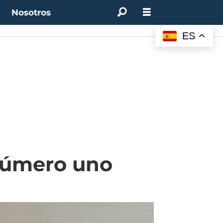
t
Nosotros
ES
 número uno