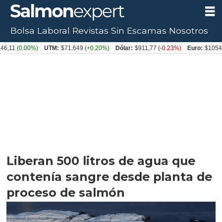
Bolsa Laboral
Revistas
Sin Escamas
Nosotros
0.00%)
UTM:
$71.649
(+0.20%)
Dólar:
$911,77
(-0.23%)
Euro:
$1054,31
(+0
Liberan 500 litros de agua que
contenía sangre desde planta de
proceso de salmón