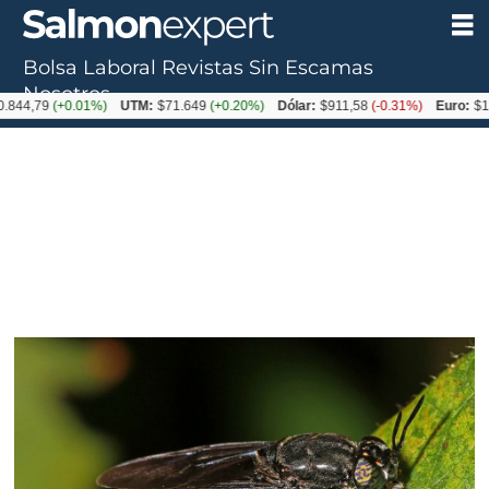
Bolsa Laboral
Revistas
Sin Escamas
Nosotros
9
(+0.01%)
UTM:
$71.649
(+0.20%)
Dólar:
$911,58
(-0.31%)
Euro:
$1053,36