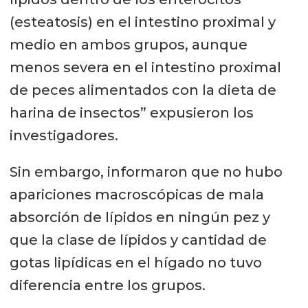
La harina de insectos redujo la
(esteatosis) en el intestino proximal y
esteatosis de enterocitos en el
medio en ambos grupos, aunque
intestino proximal.
menos severa en el intestino proximal
de peces alimentados con la dieta de
Se registró un aumento del peso
harina de insectos” expusieron los
relativo del intestino distal de peces
investigadores.
alimentados con la dieta de harina
de insectos .
Sin embargo, informaron que no hubo
apariciones macroscópicas de mala
absorción de lípidos en ningún pez y
que la clase de lípidos y cantidad de
gotas lipídicas en el hígado no tuvo
diferencia entre los grupos.