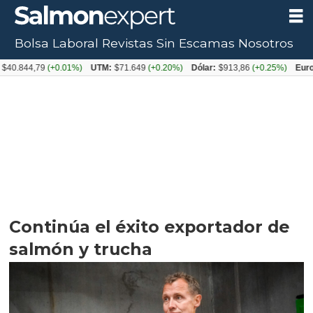
Bolsa Laboral
Revistas
Sin Escamas
Nosotros
4,79
(+0.01%)
UTM:
$71.649
(+0.20%)
Dólar:
$913,86
(+0.25%)
Euro:
$1053
Continúa el éxito exportador de
salmón y trucha