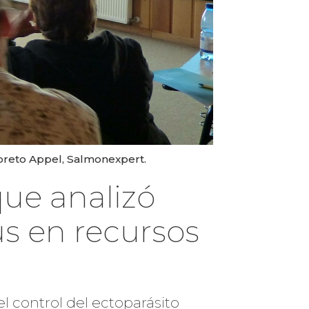
Loreto Appel, Salmonexpert.
que analizó
us en recursos
l control del ectoparásito