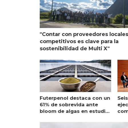
"Contar con proveedores locale
competitivos es clave para la
sostenibilidad de Multi X"
Futerpenol destaca con un
Seis
61% de sobrevida ante
ejec
bloom de algas en estudio
com
de campo
sal