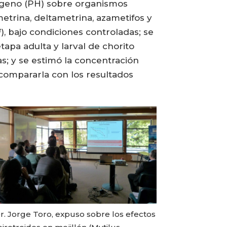
rógeno (PH) sobre organismos
metrina, deltametrina, azametifos y
i
), bajo condiciones controladas; se
apa adulta y larval de chorito
as; y se estimó la concentración
compararla con los resultados
r. Jorge Toro, expuso sobre los efectos