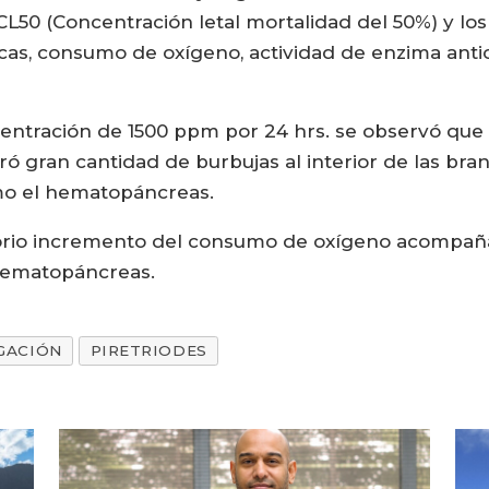
CL50 (Concentración letal mortalidad del 50%) y lo
gicas, consumo de oxígeno, actividad de enzima anti
centración de 1500 ppm por 24 hrs. se observó que
tró gran cantidad de burbujas al interior de las bra
mo el hematopáncreas.
orio incremento del consumo de oxígeno acompaña
 hematopáncreas.
GACIÓN
PIRETRIODES