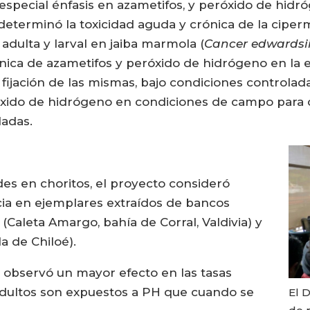
 especial énfasis en azametifos, y peróxido de hid
 determinó la toxicidad aguda y crónica de la ciper
adulta y larval en jaiba marmola (
Cancer edwardsi
nica de azametifos y peróxido de hidrógeno en la et
a fijación de las mismas, bajo condiciones controlad
róxido de hidrógeno en condiciones de campo para 
ladas.
des en choritos, el proyecto consideró
ncia en ejemplares extraídos de bancos
Caleta Amargo, bahía de Corral, Valdivia) y
a de Chiloé).
 observó un mayor efecto en las tasas
 adultos son expuestos a PH que cuando se
El D