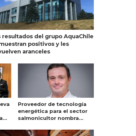
 resultados del grupo AquaChile
muestran positivos y les
uelven aranceles
ueva
Proveedor de tecnología
energética para el sector
a
salmonicultor nombra
managing director en Chile