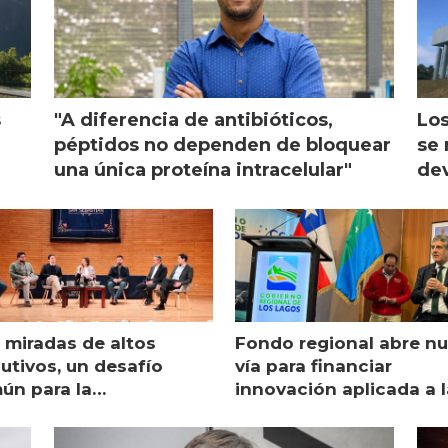
s
"A diferencia de antibióticos,
Los
péptidos no dependen de bloquear
se 
una única proteína intracelular"
dev
 miradas de altos
Fondo regional abre n
utivos, un desafío
vía para financiar
ún para la
innovación aplicada a l
monicultura chilena
salmonicultura