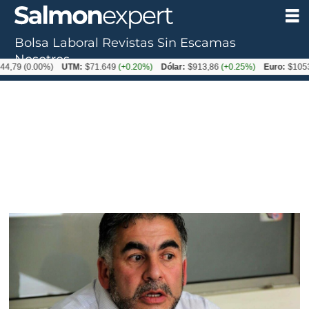
Bolsa Laboral
Revistas
Sin Escamas
Nosotros
0.00%)
UTM:
$71.649
(+0.20%)
Dólar:
$913,86
(+0.25%)
Euro:
$1053,08
(-0