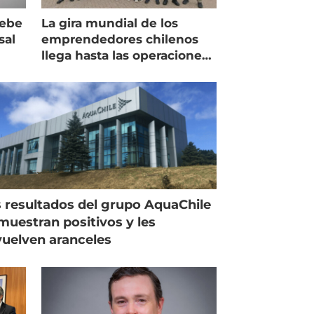
debe
La gira mundial de los
sal
emprendedores chilenos
llega hasta las operaciones
de Mowi en Escocia
 resultados del grupo AquaChile
muestran positivos y les
uelven aranceles