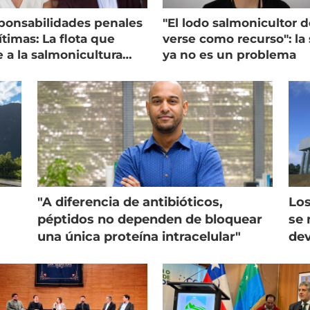
ponsabilidades penales
"El lodo salmonicultor 
timas: La flota que
verse como recurso": la 
e a la salmonicultura
ya no es un problema
ega su visión
"A diferencia de antibióticos,
Los
péptidos no dependen de bloquear
se 
una única proteína intracelular"
dev