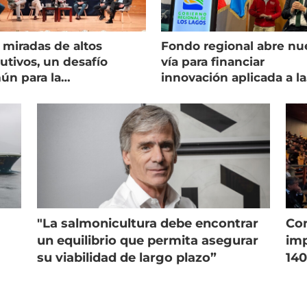
 miradas de altos
Fondo regional abre nu
utivos, un desafío
vía para financiar
ún para la
innovación aplicada a la
onicultura chilena
salmonicultura
"La salmonicultura debe encontrar
Con
un equilibrio que permita asegurar
imp
su viabilidad de largo plazo”
140