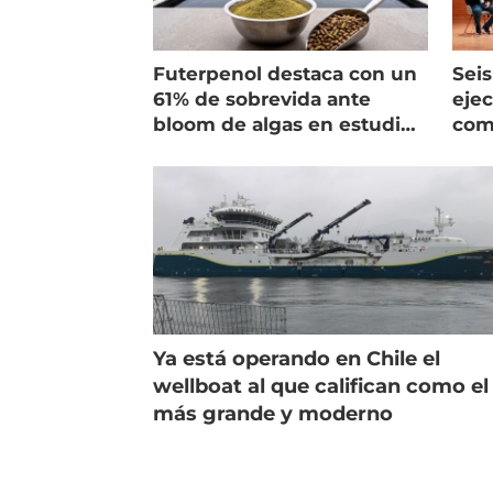
Futerpenol destaca con un
Seis
61% de sobrevida ante
ejec
bloom de algas en estudio
com
de campo
salm
Ya está operando en Chile el
wellboat al que califican como el
más grande y moderno