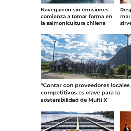
Navegación sin emisiones
Res
comienza a tomar forma en
marí
la salmonicultura chilena
sirv
entr
"Contar con proveedores locales
competitivos es clave para la
sostenibilidad de Multi X"