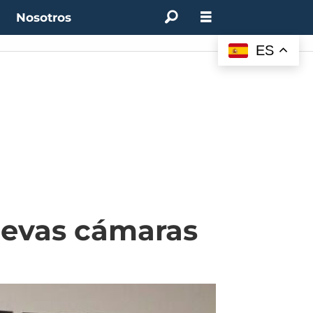
t
Nosotros
ES
uevas cámaras