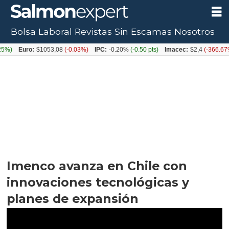
Bolsa Laboral
Revistas
Sin Escamas
Nosotros
uro:
$1053,08
(-0.03%)
IPC:
-0.20%
(-0.50 pts)
Imacec:
$2,4
(-366.67%)
TPM
Imenco avanza en Chile con
innovaciones tecnológicas y
planes de expansión