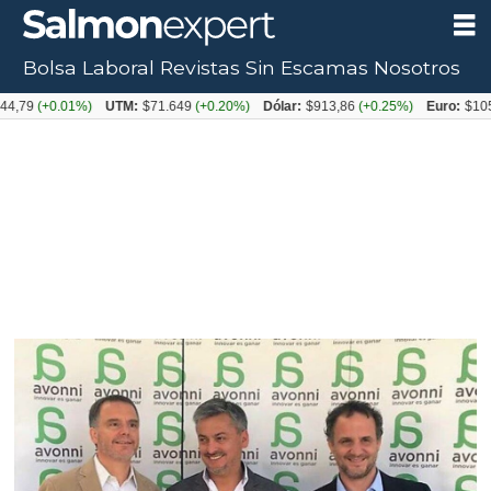
Bolsa Laboral
Revistas
Sin Escamas
Nosotros
+0.01%)
UTM:
$71.649
(+0.20%)
Dólar:
$913,86
(+0.25%)
Euro:
$1053,08
(