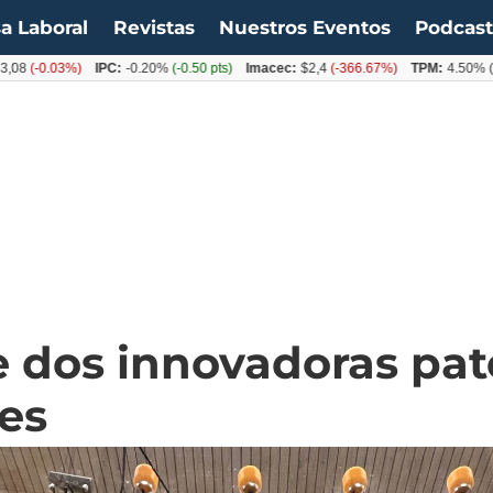
a Laboral
Revistas
Nuestros Eventos
Podcas
0.03%)
IPC:
-0.20%
(-0.50 pts)
Imacec:
$2,4
(-366.67%)
TPM:
4.50%
(0.00%)
e dos innovadoras pa
es