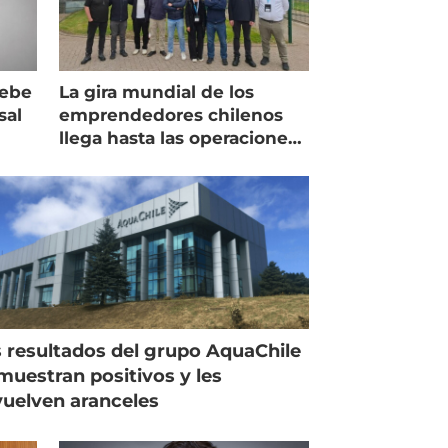
debe
La gira mundial de los
sal
emprendedores chilenos
llega hasta las operaciones
de Mowi en Escocia
 resultados del grupo AquaChile
muestran positivos y les
uelven aranceles