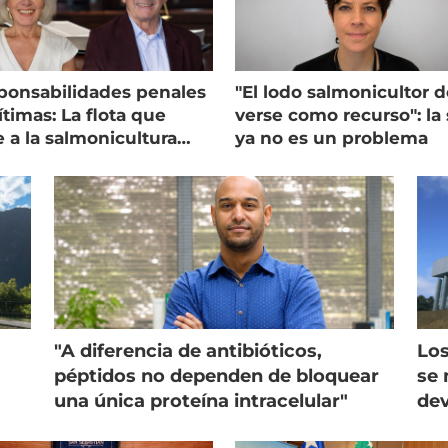
ponsabilidades penales
"El lodo salmonicultor 
timas: La flota que
verse como recurso": la 
e a la salmonicultura
ya no es un problema
ega su visión
"A diferencia de antibióticos,
Los
péptidos no dependen de bloquear
se 
una única proteína intracelular"
dev