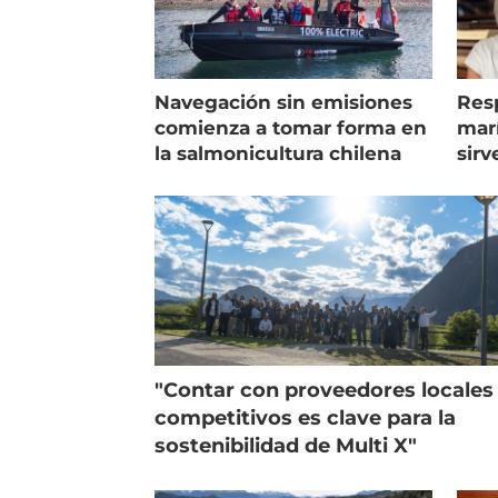
Navegación sin emisiones
Res
comienza a tomar forma en
marí
la salmonicultura chilena
sirv
entr
"Contar con proveedores locales
competitivos es clave para la
sostenibilidad de Multi X"