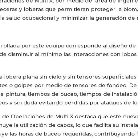
eraciones de Multi X, por medio del área de Ingeni
peceras y loberas que permitieran proteger la biom
a salud ocupacional y minimizar la generación de 
rrollada por este equipo corresponde al diseño de 
de disminuir al mínimo las interacciones con lobo
 lobera plana sin cielo y sin tensores superficiale
tes o golpes por medio de tensores de fondeo. De
s, pintura, tiempos de buceo, tiempos de instalaci
eos y sin duda evitando perdidas por ataques de lo
 de Operaciones de Multi X destaca que este nuevo 
uye la utilización de cabos, lo que facilita su instal
uye las horas de buceo requeridas, contribuyendo 