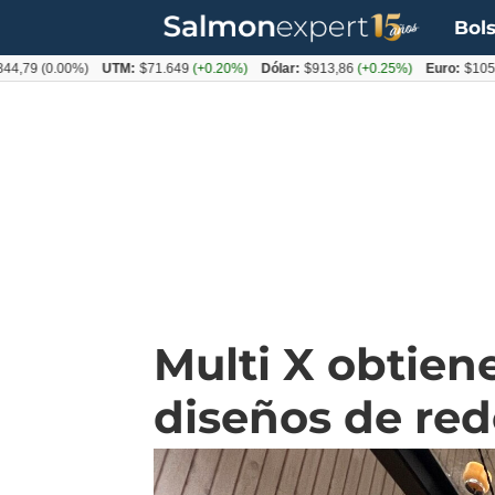
Bols
(0.00%)
UTM:
$71.649
(+0.20%)
Dólar:
$913,86
(+0.25%)
Euro:
$1053,08
(-
Multi X obtien
diseños de red