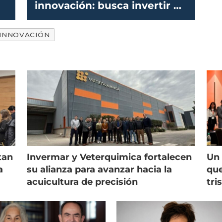
innovación: busca invertir en
startups
INNOVACIÓN
tan
Invermar y Veterquimica fortalecen
Un 
a
su alianza para avanzar hacia la
que
acuicultura de precisión
tri