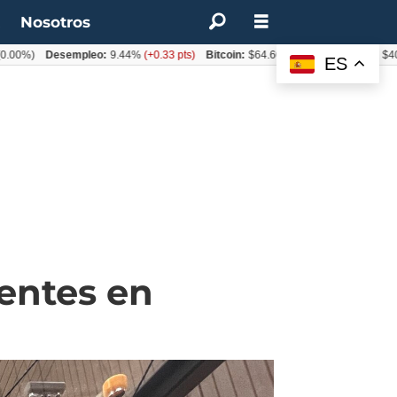
t
Nosotros
Desempleo:
9.44%
(+0.33 pts)
Bitcoin:
$64.600,08
(+2.93%)
UF:
$40.844,7
ES
tentes en