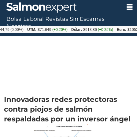
Bolsa Laboral
Revistas
Sin Escamas
Nosotros
0.00%)
UTM:
$71.649
(+0.20%)
Dólar:
$913,86
(+0.25%)
Euro:
$1053,08
(-0
Innovadoras redes protectoras
contra piojos de salmón
respaldadas por un inversor ángel