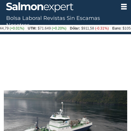
Bolsa Laboral
Revistas
Sin Escamas
Nosotros
+0.01%)
UTM:
$71.649
(+0.20%)
Dólar:
$911,58
(-0.31%)
Euro:
$1053,36
(-