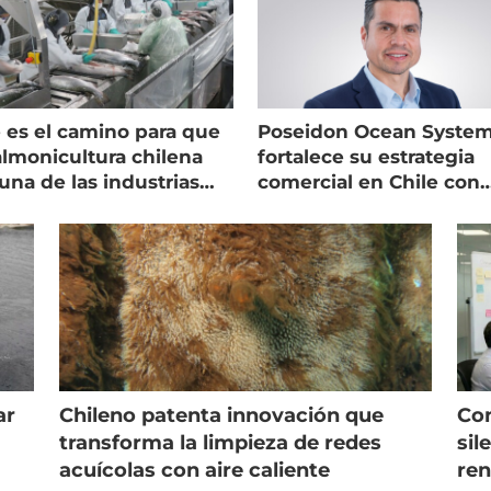
 es el camino para que
Poseidon Ocean Syste
almonicultura chilena
fortalece su estrategia
una de las industrias
comercial en Chile con
 seguras
nuevo gerente
ar
Chileno patenta innovación que
Con
s
transforma la limpieza de redes
sil
acuícolas con aire caliente
ren