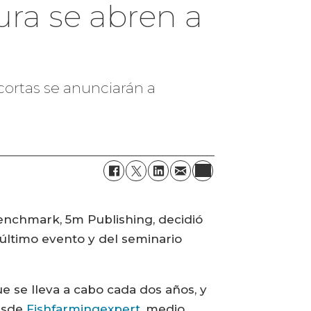
ura se abren a
s cortas se anunciarán a
 Benchmark, 5m Publishing, decidió
l último evento y del seminario
e se lleva a cabo cada dos años, y
desde
Fishfarmingexpert
, medio