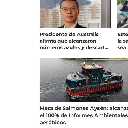
Presidente de Australis
Este
afirma que alcanzaron
la s
números azules y descarta
sea 
vender la empresa
más
Meta de Salmones Aysén: alcanz
el 100% de Informes Ambientale
aeróbicos