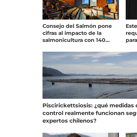
Consejo del Salmón pone
Est
cifras al impacto de la
requ
salmonicultura con 140
para
indicadores
pec
Piscirickettsiosis: ¿qué medidas 
control realmente funcionan se
expertos chilenos?