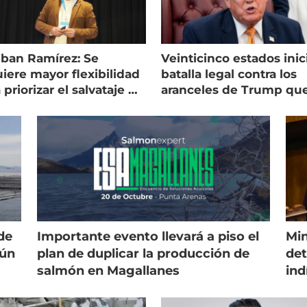
eban Ramírez: Se
Veinticinco estados inic
iere mayor flexibilidad
batalla legal contra los
 priorizar el salvataje de
aranceles de Trump qu
es
golpean al salmón
de
Importante evento llevará a piso el
Min
gún
plan de duplicar la producción de
det
salmón en Magallanes
ind