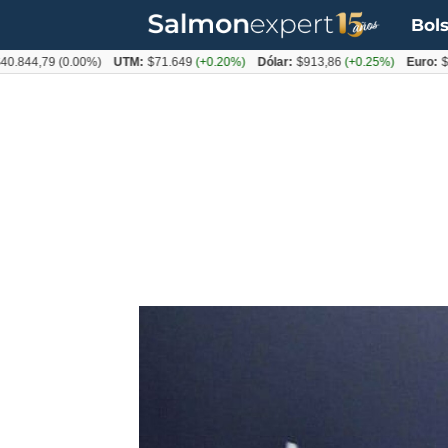
Bols
4,79
(0.00%)
UTM:
$71.649
(+0.20%)
Dólar:
$913,86
(+0.25%)
Euro:
$1053,