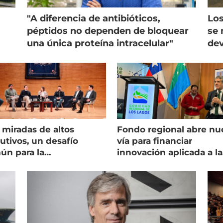
"A diferencia de antibióticos,
Los
péptidos no dependen de bloquear
se 
una única proteína intracelular"
dev
 miradas de altos
Fondo regional abre nu
utivos, un desafío
vía para financiar
ún para la
innovación aplicada a la
onicultura chilena
salmonicultura