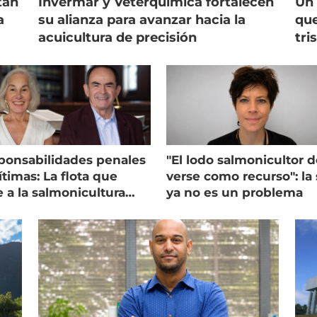
tan
Invermar y Veterquimica fortalecen
Un 
a
su alianza para avanzar hacia la
que
acuicultura de precisión
tri
ponsabilidades penales
"El lodo salmonicultor 
timas: La flota que
verse como recurso": la 
e a la salmonicultura
ya no es un problema
ega su visión