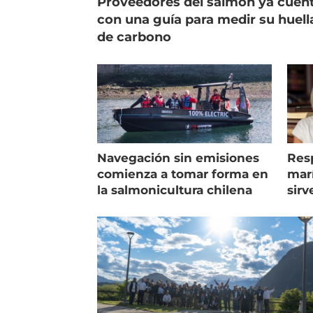
Proveedores del salmón ya cuen
con una guía para medir su huell
de carbono
Navegación sin emisiones
Res
comienza a tomar forma en
marí
la salmonicultura chilena
sirv
entr