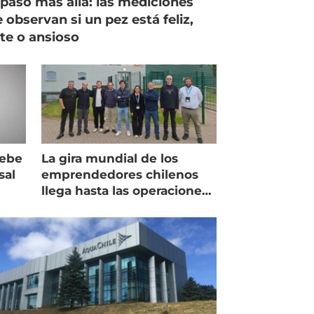
paso más allá: las mediciones
 observan si un pez está feliz,
ste o ansioso
debe
La gira mundial de los
sal
emprendedores chilenos
llega hasta las operaciones
de Mowi en Escocia