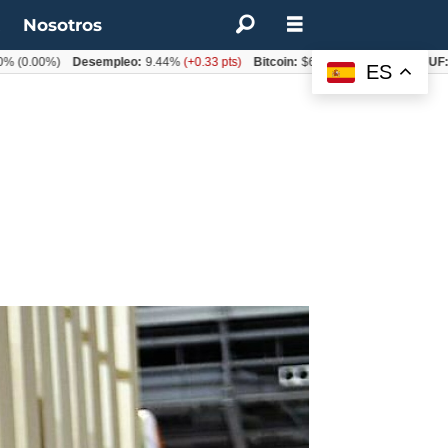
t
Nosotros
00%)
Desempleo:
9.44%
(+0.33 pts)
Bitcoin:
$64.600,08
(+2.93%)
UF:
$40.
ES