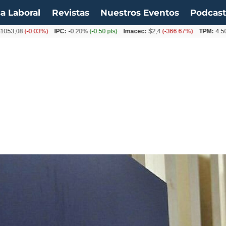
a Laboral
Revistas
Nuestros Eventos
Podcas
08
(-0.03%)
IPC:
-0.20%
(-0.50 pts)
Imacec:
$2,4
(-366.67%)
TPM:
4.50%
(0.