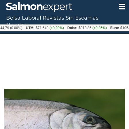
Bolsa Laboral
Revistas
Sin Escamas
Nosotros
0.00%)
UTM:
$71.649
(+0.20%)
Dólar:
$913,86
(+0.25%)
Euro:
$1053,08
(-