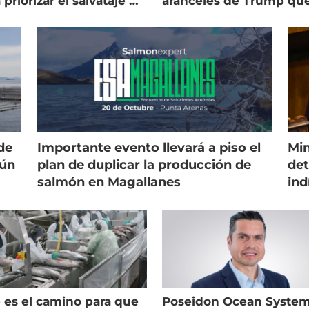
 priorizar el salvataje de
aranceles de Trump qu
es
golpean al salmón
de
Importante evento llevará a piso el
Min
gún
plan de duplicar la producción de
det
salmón en Magallanes
ind
 es el camino para que
Poseidon Ocean Syste