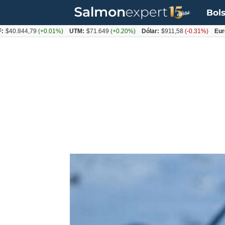
Bols
.844,79
(+0.01%)
UTM:
$71.649
(+0.20%)
Dólar:
$911,58
(-0.31%)
Euro:
$10