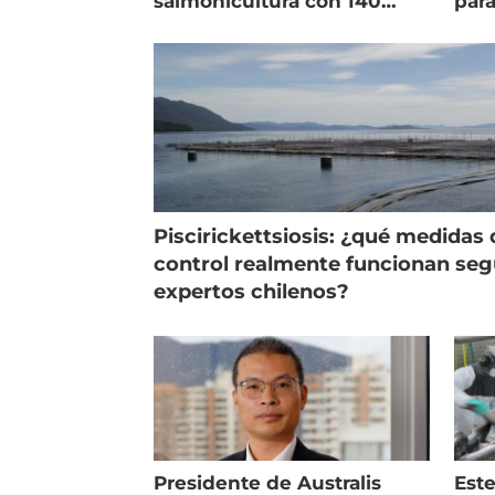
salmonicultura con 140
para
indicadores
pec
Piscirickettsiosis: ¿qué medidas 
control realmente funcionan se
expertos chilenos?
Presidente de Australis
Este