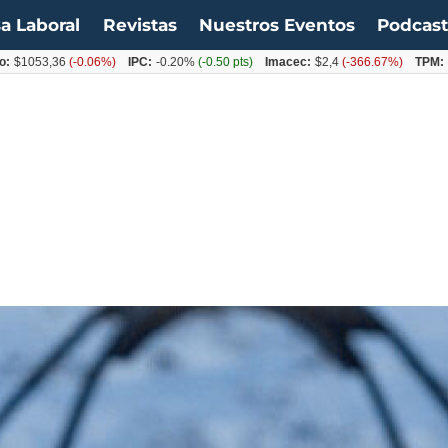
a Laboral
Revistas
Nuestros Eventos
Podcas
53,36
(-0.06%)
IPC:
-0.20%
(-0.50 pts)
Imacec:
$2,4
(-366.67%)
TPM:
4.50%