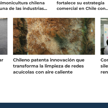
almonicultura chilena
fortalece su estrategia
una de las industrias
comercial en Chile con
 seguras
nuevo gerente
ar
Chileno patenta innovación que
Con
s
transforma la limpieza de redes
sil
acuícolas con aire caliente
ren