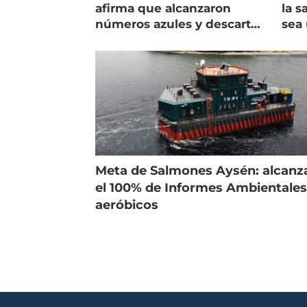
afirma que alcanzaron
la s
números azules y descarta
sea 
vender la empresa
más
Meta de Salmones Aysén: alcanz
el 100% de Informes Ambientale
aeróbicos