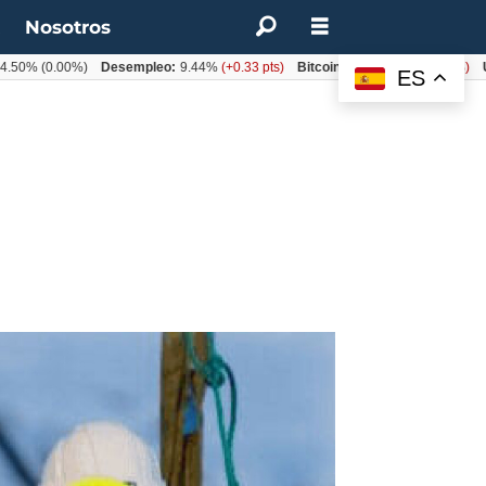
t
Nosotros
(0.00%)
Desempleo:
9.44%
(+0.33 pts)
Bitcoin:
$62.760,11
(-1.74%)
UF:
$4
ES