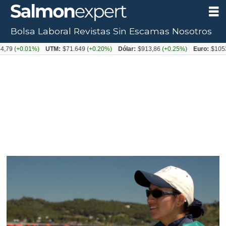
Bolsa Laboral
Revistas
Sin Escamas
Nosotros
0.01%)
UTM:
$71.649
(+0.20%)
Dólar:
$913,86
(+0.25%)
Euro:
$1053,08
(-0