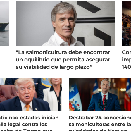
"La salmonicultura debe encontrar
Con
un equilibrio que permita asegurar
imp
su viabilidad de largo plazo”
140
ticinco estados inician
Destrabar 24 concesion
lla legal contra los
salmonicultoras entre l