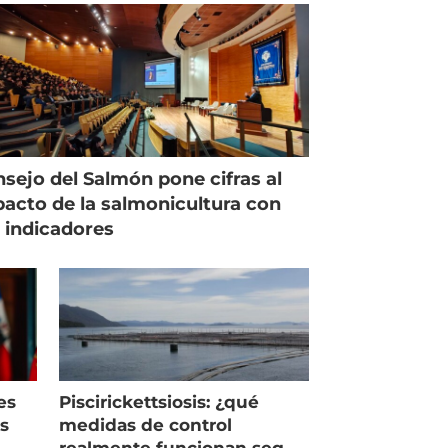
sejo del Salmón pone cifras al
acto de la salmonicultura con
 indicadores
es
Piscirickettsiosis: ¿qué
as
medidas de control