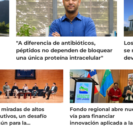
"A diferencia de antibióticos,
Los
péptidos no dependen de bloquear
se 
una única proteína intracelular"
dev
 miradas de altos
Fondo regional abre nu
utivos, un desafío
vía para financiar
ún para la
innovación aplicada a la
onicultura chilena
salmonicultura