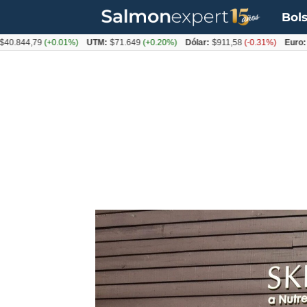
Bols
,79
(+0.01%)
UTM:
$71.649
(+0.20%)
Dólar:
$911,58
(-0.31%)
Euro:
$1053,