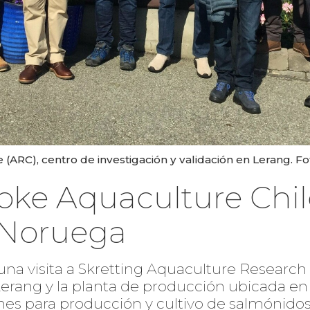
ARC), centro de investigación y validación en Lerang. Fot
oke Aquaculture Chil
a Noruega
 una visita a Skretting Aquaculture Research
 Lerang y la planta de producción ubicada 
nes para producción y cultivo de salmónidos