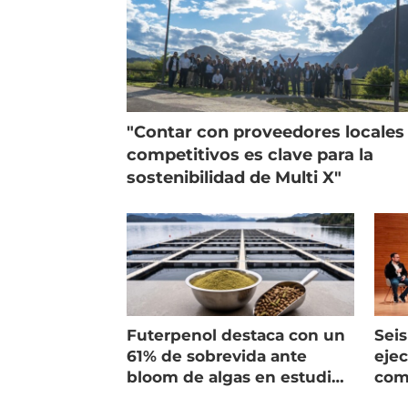
"Contar con proveedores locales
competitivos es clave para la
sostenibilidad de Multi X"
Futerpenol destaca con un
Seis
61% de sobrevida ante
ejec
bloom de algas en estudio
com
de campo
salm