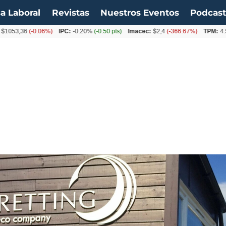
a Laboral
Revistas
Nuestros Eventos
Podcas
36
(-0.06%)
IPC:
-0.20%
(-0.50 pts)
Imacec:
$2,4
(-366.67%)
TPM:
4.50%
(0