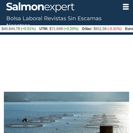
Bolsa Laboral
Revistas
Sin Escamas
Nosotros
,79
(+0.01%)
UTM:
$71.649
(+0.20%)
Dólar:
$911,58
(-0.31%)
Euro:
$1053,