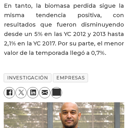
En tanto, la biomasa perdida sigue la
misma tendencia positiva, con
resultados que fueron disminuyendo
desde un 5% en las YC 2012 y 2013 hasta
Descargue el
cuadro resumen
de
2,1% en la YC 2017. Por su parte, el menor
los principales indicadores de
valor de la temporada llegó a 0,7%.
desempeño de los clientes que
alimentaron salmón Coho con las
soluciones nutricionales de
INVESTIGACIÓN
EMPRESAS
Skretting durante la YC 2017.