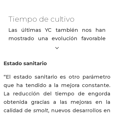
Tiempo de cultivo
Las últimas YC también nos han
mostrado una evolución favorable
respecto al lapso o tiempo de
cultivo de salmones Coho
Estado sanitario
alimentados con nuestras
soluciones nutricionales.
“El estado sanitario es otro parámetro
que ha tendido a la mejora constante.
“Pese a que esta especie está sujeta
La reducción del tiempo de engorda
a una temporalidad específica
obtenida gracias a las mejoras en la
debido principalmente a los
calidad de
smolt
, nuevos desarrollos en
requerimientos de sus mercados de