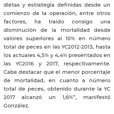
dietas y estrategia definidas desde un
destino, durante las tres últimas
comienzo de la operación, entre otros
temporadas nuestros clientes han
factores, ha traído consigo una
reducido consistentemente el lapso
disminución de la mortalidad desde
de engorda, desde 10,7 meses en
valores superiores al 10% en número
2012 hasta llegar a 8,8 meses en
total de peces en las YC2012-2013, hasta
2017, lo que representó una mejora
los actuales 4,5% y 4,4% presentados en
de 18%”, puntualizó el profesional.
las YC2016 y 2017, respectivamente.
González agregó que, al mismo
Cabe destacar que el menor porcentaje
tiempo, las tres últimas temporadas
de mortalidad, en cuanto a número
también registraron mejores
total de peces, obtenido durante la YC
factores de conversión y mayor peso
2017 alcanzó un 1,6%”, manifestó
de cosecha.
González.