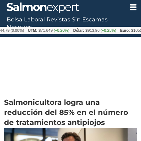
Bolsa Laboral
Revistas
Sin Escamas
Nosotros
.00%)
UTM:
$71.649
(+0.20%)
Dólar:
$913,86
(+0.25%)
Euro:
$1053,08
(-0.
Salmonicultora logra una
reducción del 85% en el número
de tratamientos antipiojos