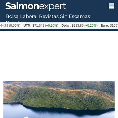
Bolsa Laboral
Revistas
Sin Escamas
Nosotros
.00%)
UTM:
$71.649
(+0.20%)
Dólar:
$913,86
(+0.25%)
Euro:
$1053,08
(-0.