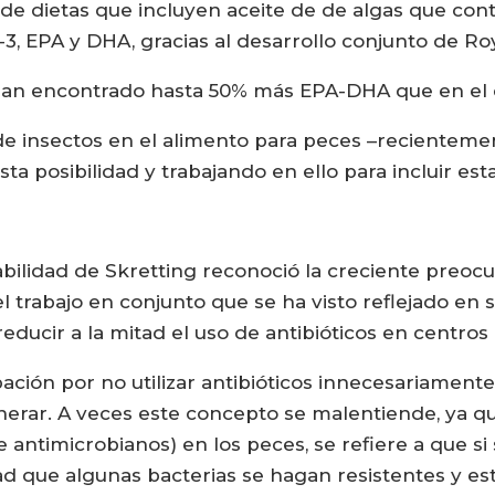
 de dietas que incluyen aceite de de algas que con
, EPA y DHA, gracias al desarrollo conjunto de Ro
, han encontrado hasta 50% más EPA-DHA que en el
a de insectos en el alimento para peces –reciente
ta posibilidad y trabajando en ello para incluir est
abilidad de Skretting reconoció la creciente preocu
el trabajo en conjunto que se ha visto reflejado en 
ducir a la mitad el uso de antibióticos en centros p
ión por no utilizar antibióticos innecesariamente, 
erar. A veces este concepto se malentiende, ya qu
de antimicrobianos) en los peces, se refiere a que s
ad que algunas bacterias se hagan resistentes y es