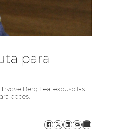
uta para
g, Trygve Berg Lea, expuso las
para peces.