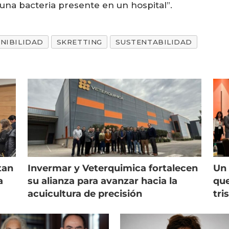
a una bacteria presente en un hospital”.
NIBILIDAD
SKRETTING
SUSTENTABILIDAD
tan
Invermar y Veterquimica fortalecen
Un 
a
su alianza para avanzar hacia la
que
acuicultura de precisión
tri