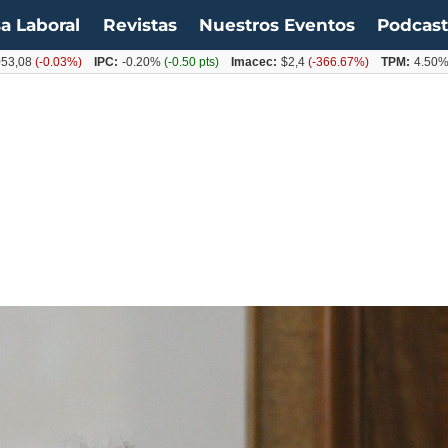
a Laboral
Revistas
Nuestros Eventos
Podcas
(-0.03%)
IPC:
-0.20%
(-0.50 pts)
Imacec:
$2,4
(-366.67%)
TPM:
4.50%
(0.00