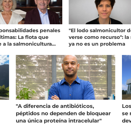
ponsabilidades penales
"El lodo salmonicultor 
timas: La flota que
verse como recurso": la 
e a la salmonicultura
ya no es un problema
ega su visión
"A diferencia de antibióticos,
Los
péptidos no dependen de bloquear
se 
una única proteína intracelular"
dev