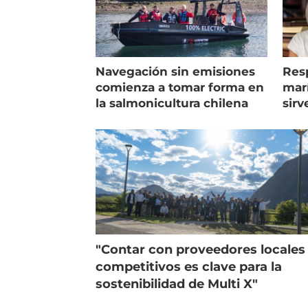
Navegación sin emisiones
Res
comienza a tomar forma en
marí
la salmonicultura chilena
sirv
entr
"Contar con proveedores locales
competitivos es clave para la
sostenibilidad de Multi X"