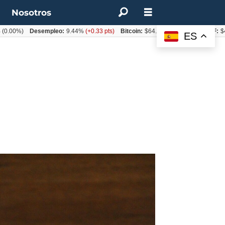
t
Nosotros
%)
Desempleo:
9.44%
(+0.33 pts)
Bitcoin:
$64.600,08
(+2.93%)
UF:
$40.844
ES