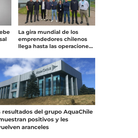
debe
La gira mundial de los
sal
emprendedores chilenos
llega hasta las operaciones
de Mowi en Escocia
 resultados del grupo AquaChile
muestran positivos y les
uelven aranceles