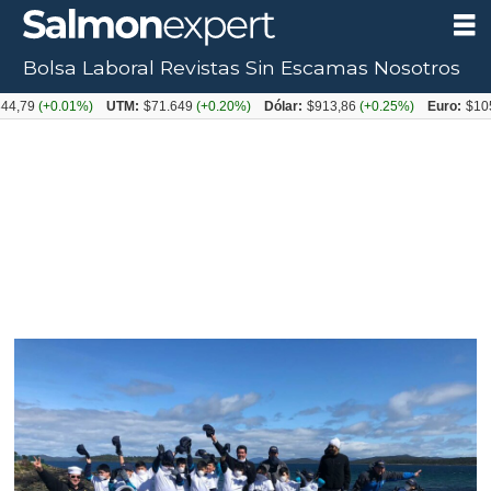
Bolsa Laboral
Revistas
Sin Escamas
Nosotros
+0.01%)
UTM:
$71.649
(+0.20%)
Dólar:
$913,86
(+0.25%)
Euro:
$1053,08
(