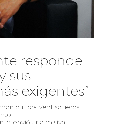
nte responde
 y sus
ás exigentes”
almonicultora Ventisqueros,
ento
nte, envió una misiva