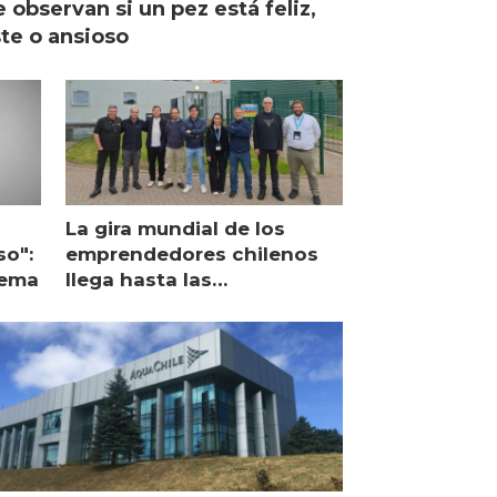
 observan si un pez está feliz,
ste o ansioso
La gira mundial de los
so":
emprendedores chilenos
lema
llega hasta las
operaciones de Mowi en
Escocia