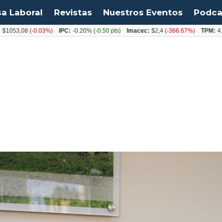
sa Laboral
Revistas
Nuestros Eventos
Podca
,08
(-0.03%)
IPC:
-0.20%
(-0.50 pts)
Imacec:
$2,4
(-366.67%)
TPM:
4.50%
(0