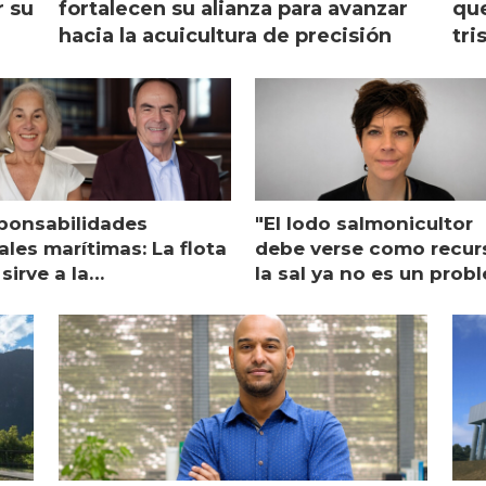
r su
fortalecen su alianza para avanzar
que
hacia la acuicultura de precisión
tri
ponsabilidades
"El lodo salmonicultor
les marítimas: La flota
debe verse como recur
sirve a la
la sal ya no es un prob
monicultura entrega su
ón