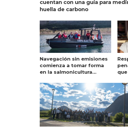
cuentan con una guía para medi
huella de carbono
Navegación sin emisiones
Res
comienza a tomar forma
pena
en la salmonicultura
que 
chilena
sal
visi