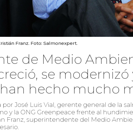
istián Franz. Foto: Salmonexpert.
nte de Medio Ambie
s creció, se modernizó
e han hecho mucho m
a por José Luis Vial, gerente general de la s
erno y la ONG Greenpeace frente al hundimi
ian Franz, superintendente del Medio Ambie
esario.