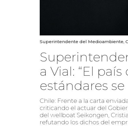
Superintendente del Medioambiente, Cr
Superintende
a Vial: “El paí
estándares s
Chile: Frente a la carta enviad
criticando el actuar del Gobi
del wellboat Seikongen, Crist
refutando los dichos del empr