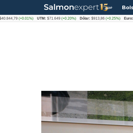
Bol
4,79
(+0.01%)
UTM:
$71.649
(+0.20%)
Dólar:
$913,86
(+0.25%)
Euro:
$1053