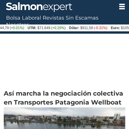
Bolsa Laboral
Revistas
Sin Escamas
Nosotros
+0.01%)
UTM:
$71.649
(+0.20%)
Dólar:
$911,58
(-0.31%)
Euro:
$1053,36
(-
Así marcha la negociación colectiva
en Transportes Patagonia Wellboat