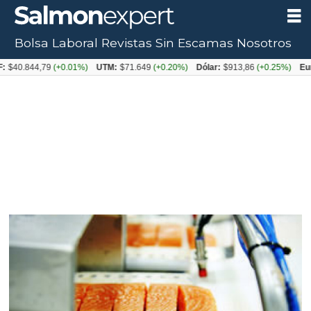
Bolsa Laboral
Revistas
Sin Escamas
Nosotros
.844,79
(+0.01%)
UTM:
$71.649
(+0.20%)
Dólar:
$913,86
(+0.25%)
Euro:
$1