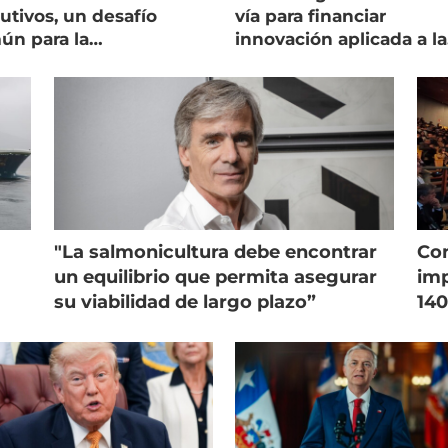
utivos, un desafío
vía para financiar
ún para la
innovación aplicada a la
onicultura chilena
salmonicultura
"La salmonicultura debe encontrar
Con
un equilibrio que permita asegurar
imp
su viabilidad de largo plazo”
140