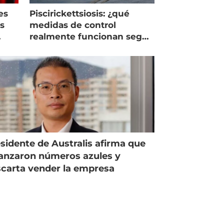
es
Piscirickettsiosis: ¿qué
as
medidas de control
realmente funcionan según
expertos chilenos?
sidente de Australis afirma que
anzaron números azules y
carta vender la empresa