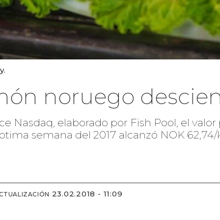
y.
lmón noruego descie
ice Nasdaq, elaborado por Fish Pool, el val
tima semana del 2017 alcanzó NOK 62,74/kg
23.02.2018 - 11:09
ACTUALIZACIÓN