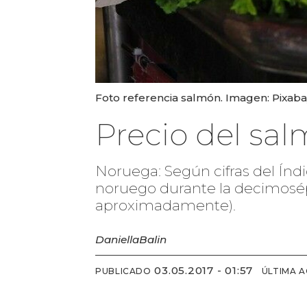
Foto referencia salmón. Imagen: Pixaba
Precio del sa
Noruega: Según cifras del Índ
noruego durante la decimosép
aproximadamente).
Daniella
Balin
03.05.2017 - 01:57
PUBLICADO
ÚLTIMA 