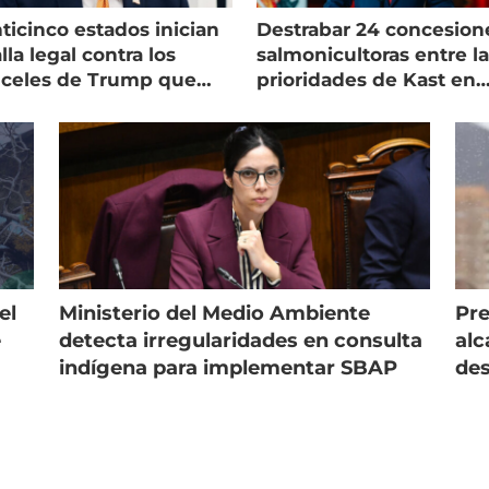
ticinco estados inician
Destrabar 24 concesion
lla legal contra los
salmonicultoras entre l
nceles de Trump que
prioridades de Kast en
pean al salmón
Magallanes
el
Ministerio del Medio Ambiente
Pre
e
detecta irregularidades en consulta
alc
indígena para implementar SBAP
des